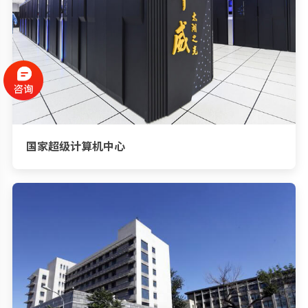
国家超级计算机中心