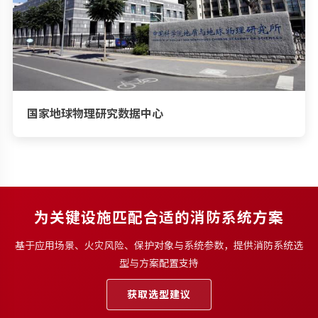
国家地球物理研究数据中心
为关键设施匹配合适的消防系统方案
基于应用场景、火灾风险、保护对象与系统参数，提供消防系统选
型与方案配置支持
获取选型建议