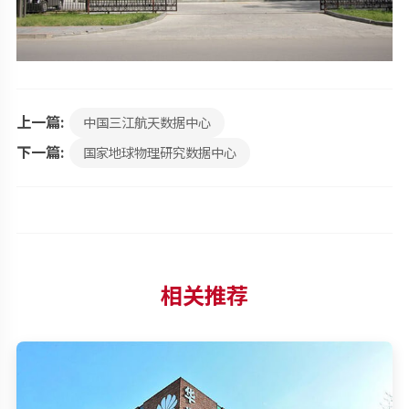
上一篇:
中国三江航天数据中心
下一篇:
国家地球物理研究数据中心
相关推荐