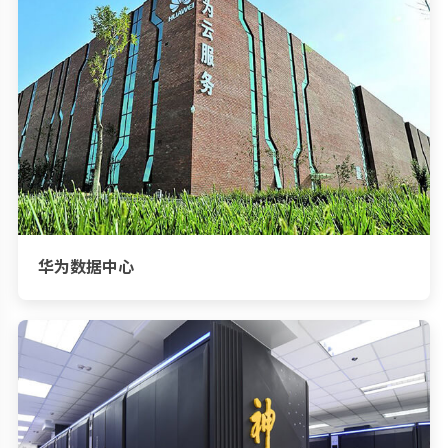
华为数据中心