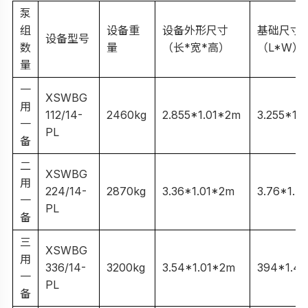
泵
组
设备重
设备外形尺寸
基础尺寸
设备型号
数
量
（长*宽*高）
（L*W）
量
一
XSWBG
用
112/14-
2460kg
2.855*1.01*2m
3.255*1.
一
PL
备
二
XSWBG
用
224/14-
2870kg
3.36*1.01*2m
3.76*1.4
一
PL
备
三
XSWBG
用
336/14-
3200kg
3.54*1.01*2m
394*1.4
一
PL
备