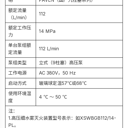
额定流量
112
（L/min）
额定工作压
14 MPa
力
单台泵组额
112 L/min
定流量
泵组类型
立式（9柱塞）高压泵
工作电源
AC 380V，50 Hz
启动方式
玻璃球定温57℃或68℃
使用环境温
4 ℃ ～ 50 ℃
度
注：
1.高压细水雾灭火装置型号表示：如XSWBGB112/14-
PL。