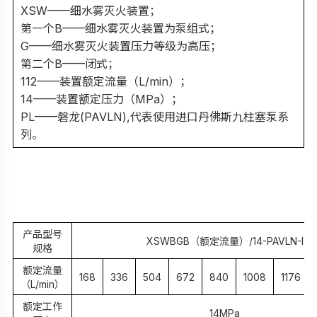
XSW——细水雾灭火装置；
第一个B——细水雾灭火装置为泵组式；
G——细水雾灭火装置压力等级为高压；
第二个B——闭式；
112——装置额定流量（L/min）；
14——装置额定压力（MPa）；
PL——磐龙(PAVLN),代表使用进口丹佛斯九柱塞泵系
列。
产品型号
XSWBGB
（额定流量）/14-PAVLN-I
规格
额定流量
168
336
504
672
840
1008
1176
（L/min）
额定工作
14MPa