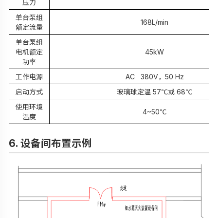
压力
单台泵组
168L/min
额定流量
单台泵组
电机额定
45kW
功率
工作电源
AC 380V
，50 Hz
启动方式
玻璃球定温 57℃或 68℃
使用环境
4~50
℃
温度
6. 设备间布置示例