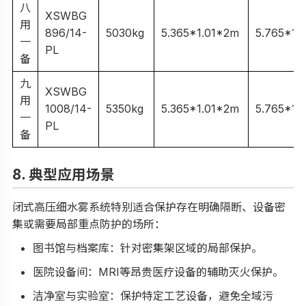
八
XSWBG
用
896/14-
5030kg
5.365*1.01*2m
5.765*1.
一
PL
备
九
XSWBG
用
1008/14-
5350kg
5.365*1.01*2m
5.765*1.
一
PL
备
8. 典型应用场景
闭式高压细水雾系统特别适合保护存在明确隔断、设备密
集或需要局部重点防护的场所：
图书馆与档案库：针对密集架区域的局部保护。
医院设备间：MRI等昂贵医疗设备的辅助灭火保护。
洁净室与实验室：保护特定工艺设备，避免全域污